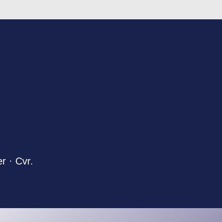
er
· Cvr.