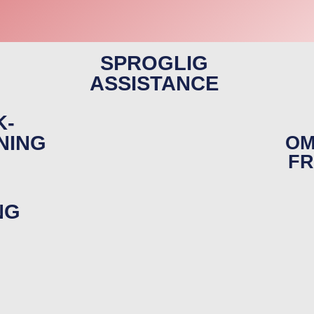
SPROGLIG
ASSISTANCE
K-
NING
OM
F
NG