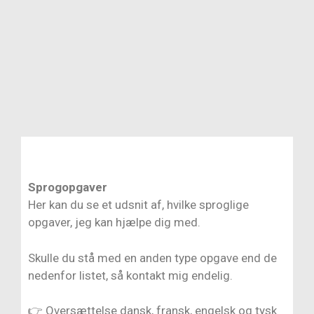
Din mobile sprogleverandør
UDREGN DIN PRIS
Sprogopgaver
Her kan du se et udsnit af, hvilke sproglige
opgaver, jeg kan hjælpe dig med.
Skulle du stå med en anden type opgave end de
nedenfor listet, så kontakt mig endelig.
👉
Oversættelse dansk, fransk, engelsk og tysk